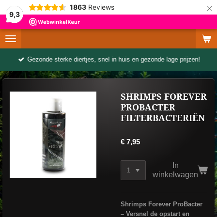
×
1863
Reviews
9,3
Gezonde sterke diertjes, snel in huis en gezonde lage prijzen!
SHRIMPS FOREVER
PROBACTER
FILTERBACTERIËN
€ 7,95
In
winkelwagen
Shrimps Forever ProBacter
– Versnel de opstart en