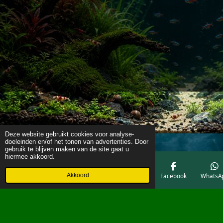
Deze website gebruikt cookies voor analyse-
doeleinden en/of het tonen van advertenties. Door
gebruik te blijven maken van de site gaat u
hiermee akkoord.
Akkoord
E-mailadres
Telefoonnummer
Kaart
Facebook
WhatsA