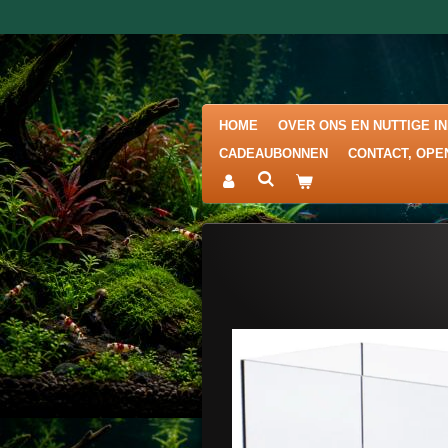
Ga
direct
naar
de
hoofdinhoud
HOME
OVER ONS EN NUTTIGE I
CADEAUBONNEN
CONTACT, OPE