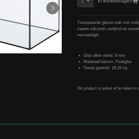
In winkelwagen
Transparante glazen bak met veili
zwarte siliconen verlijmd en nau
vervaardigd.
Glas dikte wand:
6 mm
Materiaal bassin:
Floatglas
Totaal gewicht:
18,25 kg
Dit product is enkel af te halen in