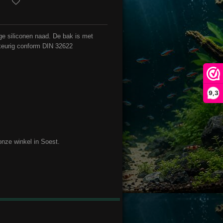
ge siliconen naad. De bak is met
wkeurig conform DIN 32622
9,3
 onze winkel in Soest.