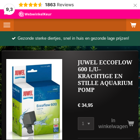
×
1863
Reviews
9,3
Gezonde sterke diertjes, snel in huis en gezonde lage prijzen!
JUWEL ECCOFLOW
600 L/U–
KRACHTIGE EN
STILLE AQUARIUM
POMP
€ 34,95
In
winkelwagen