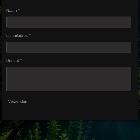
Naam *
E-mailadres *
Bericht *
Verzenden