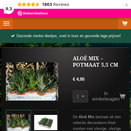
×
1863
Reviews
9,3
Gezonde sterke diertjes, snel in huis en gezonde lage prijzen!
ALOË MIX –
POTMAAT 5,5 CM
€ 4,95
In
winkelwagen
De
Aloë Mix
bestaat uit een
selectie decoratieve Aloë-
soorten met stevige, vlezige