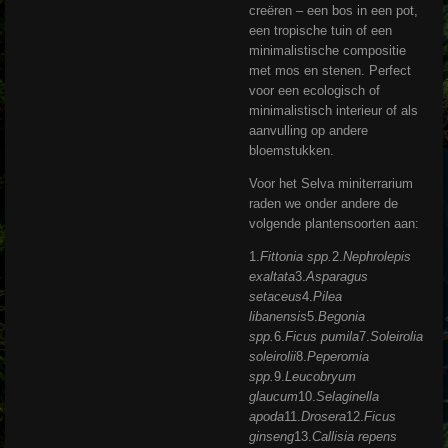
creëren – een bos in een pot,
een tropische tuin of een
minimalistische compositie
met mos en stenen. Perfect
voor een ecologisch of
minimalistisch interieur of als
aanvulling op andere
bloemstukken.
Voor het Selva miniterrarium
raden we onder andere de
volgende plantensoorten aan:
1.
Fittonia spp.
2.
Nephrolepis
exaltata
3.
Asparagus
setaceus
4.
Pilea
libanensis
5.
Begonia
spp.
6.
Ficus pumila
7.
Soleirolia
soleirolii
8.
Peperomia
spp.
9.
Leucobryum
glaucum
10.
Selaginella
apoda
11.
Drosera
12.
Ficus
ginseng
13.
Callisia repens