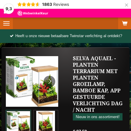
×
1863
Reviews
9,3
Heeft u onze nieuwe betaalbare Twinstar verlichting al ontdekt?
SELVA AQUAEL -
PLANTEN
TERRARIUM MET
PLANTEN
GROEILAMP,
BAMBOE KAP, APP
GESTUURDE
VERLICHTING DAG
/ NACHT
Nieuw in ons assortiment!