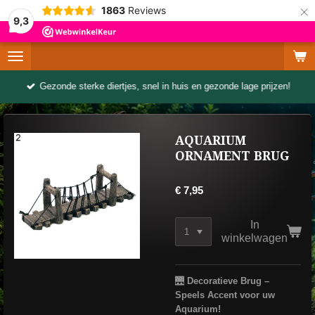
×
1863
Reviews
9,3
Gezonde sterke diertjes, snel in huis en gezonde lage prijzen!
AQUARIUM
ORNAMENT BRUG
€ 7,95
In
winkelwagen
🌉
Decoratieve Brug –
Speels Accent voor uw
Aquarium!