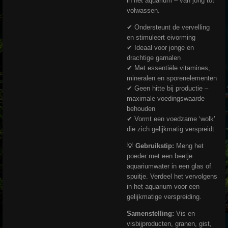
in het aquarium – van jong tot
volwassen.
✔ Ondersteunt de vervelling
en stimuleert eivorming
✔ Ideaal voor jonge en
drachtige garnalen
✔ Met essentiële vitamines,
mineralen en sporenelementen
✔ Geen hitte bij productie –
maximale voedingswaarde
behouden
✔ Vormt een voedzame ‘wolk’
die zich gelijkmatig verspreidt
💡
Gebruikstip:
Meng het
poeder met een beetje
aquariumwater in een glas of
spuitje. Verdeel het vervolgens
in het aquarium voor een
gelijkmatige verspreiding.
Samenstelling:
Vis en
visbijproducten, granen, gist,