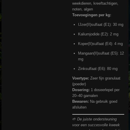
weekdieren, kreeftachtigen,
noten, algen
Toevoegingen per kg:
IJzer(II)sulfaat (E1): 30 mg
Kaliumjodide (E2): 2 mg
Koper(II)sulfaat (E4): 4 mg
Mangaan(II)sulfaat (E5): 12
mg
Zinksulfaat (E6): 80 mg
Voertype:
Zeer fijn granulaat
(poeder)
Dosering:
1 doseerlepel per
20–40 garnalen
Bewaren:
Na gebruik goed
afsluiten
🌱
De juiste ondersteuning
voor een succesvolle kweek