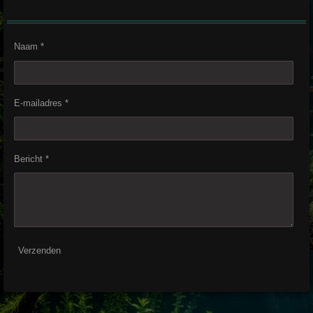
Naam *
E-mailadres *
Bericht *
Verzenden