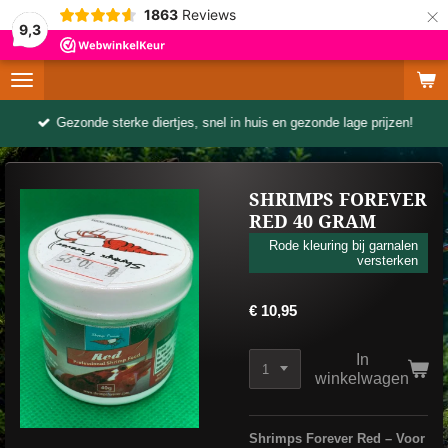
×
1863
Reviews
9,3
Gezonde sterke diertjes, snel in huis en gezonde lage prijzen!
SHRIMPS FOREVER
RED 40 GRAM
Rode kleuring bij garnalen
versterken
€ 10,95
In
winkelwagen
Shrimps Forever Red – Voor