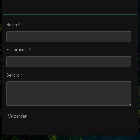
Naam *
E-mailadres *
Bericht *
Verzenden