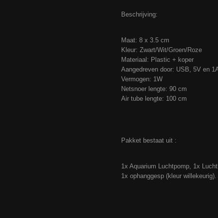
Beschrijving:
Maat: 8 x 3.5 cm
Kleur: Zwart/Wit/Groen/Roze
Materiaal: Plastic + koper
Aangedreven door: USB, 5V en 1
Vermogen: 1W
Netsnoer lengte: 90 cm
Air tube lengte: 100 cm
Pakket bestaat uit :
1x Aquarium Luchtpomp, 1x Luchtb
1x ophanggesp (kleur willekeurig)