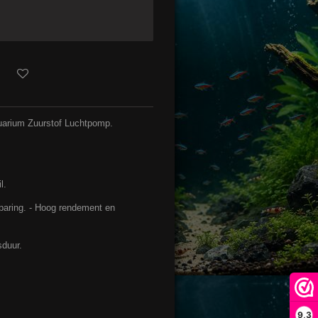
arium Zuurstof Luchtpomp.
l.
paring. - Hoog rendement en
sduur.
.
9,3