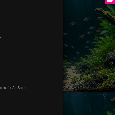
A
uis, 1x Air Stone.
.