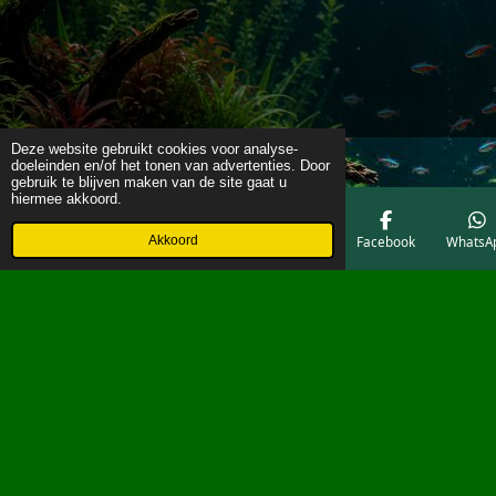
Deze website gebruikt cookies voor analyse-
doeleinden en/of het tonen van advertenties. Door
gebruik te blijven maken van de site gaat u
hiermee akkoord.
Akkoord
E-mailadres
Telefoonnummer
Kaart
Facebook
WhatsA