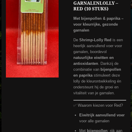
GARNALENLOLLY –
RED (10 STUKS)
Met bijenpollen & paprika –
voor kleurrijke, gezonde
garnalen
De
Shrimp-Lolly Red
is een
heerlijk aanvullend voer voor
garnalen, boordevol
natuurlijke eiwitten en
antioxidanten
. Dankzij de
combinatie van
bijenpollen
en paprika
stimuleert deze
lolly de kleurontwikkeling én
ondersteunt hij de groei en
vitaliteit van je garnalen.
✅ Waarom kiezen voor Red?
Eiwitrijk aanvullend voer
voor alle garnalen
Met
bijenpollen
: rijk aan