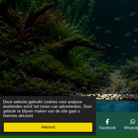
Deze website gebruikt cookies voor analyse-
doeleinden en/of het tonen van advertenties. Door
gebruik te blijven maken van de site gaat u
hiermee akkoord.
Akkoord
E-mailadres
Telefoonnummer
Kaart
Facebook
WhatsA