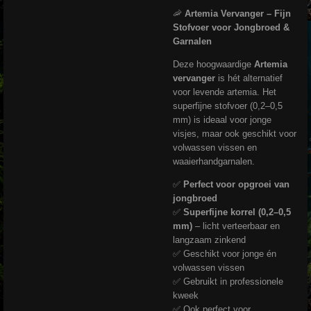
🦐
Artemia Vervanger – Fijn
Stofvoer voor Jongbroed &
Garnalen
Deze hoogwaardige
Artemia
vervanger
is hét alternatief
voor levende artemia. Het
superfijne stofvoer (0,2–0,5
mm) is ideaal voor jonge
visjes, maar ook geschikt voor
volwassen vissen en
waaierhandgarnalen.
✅
Perfect voor opgroei van
jongbroed
✅
Superfijne korrel (0,2–0,5
mm)
– licht verteerbaar en
langzaam zinkend
✅ Geschikt voor jonge én
volwassen vissen
✅ Gebruikt in professionele
kweek
✅ Ook perfect voor