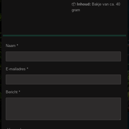
📦
Inhoud:
Bakje van ca. 40
gram
Naam *
E-mailadres *
Bericht *