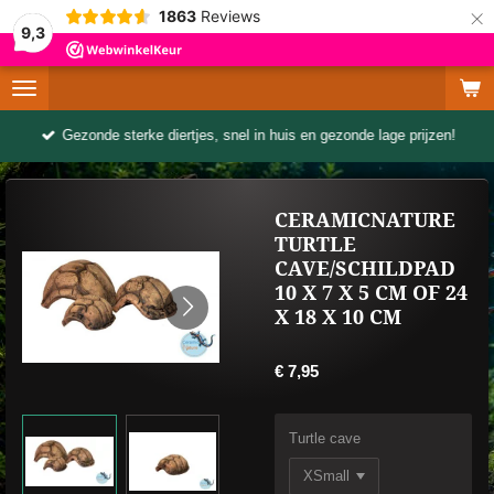
×
1863
Reviews
9,3
Gezonde sterke diertjes, snel in huis en gezonde lage prijzen!
CERAMICNATURE
TURTLE
CAVE/SCHILDPAD
10 X 7 X 5 CM OF 24
X 18 X 10 CM
€ 7,95
Turtle cave