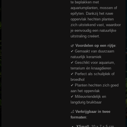
te beplakken met
aquariumplanten, mossen of
epifyten. Dankzij het ruwe
oppervlak hechten planten
zich uitstekend vast, waardoor
je eenvoudig een natuurlijke
uitstraling creëert.
🌿
Voordelen op een rijtje
:
✔ Gemaakt van duurzaam
natuurlijk keramiek
✔ Geschikt voor aquarium,
terrarium én knaagdieren
✔ Perfect als schuilplek of
broedhol
✔ Planten hechten zich goed
aan het oppervlak
✔ Milieuvriendelijk en
langdurig bruikbaar
📐
Verkrijgbaar in twee
formaten
:
XSmall
: 10 x 7 x 5 cm