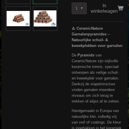
In
winkelwagen
🔺
CeramicNature
Garnalenpyramides –
Natuurlijke schuil- &
kweekplekken voor garnalen
De
Pyramids
van
CeramicNature zijn stijlvolle
keramische torens, speciaal
ontworpen als veilige schuil-
en kweekplek voor garnalen.
Dankzij de stapelstructuur
vinden garnalen meerdere
niveaus om zich terug te
trekken of eitjes af te zetten.
Handgemaakt in Europa van
natuurlijke klei, volledig vrij
van verf of coatings. De kleur
is ingebakken in het keramiek,