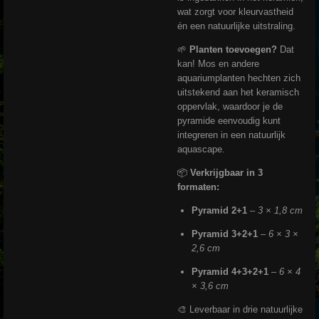
wat zorgt voor kleurvastheid
én een natuurlijke uitstraling.
🌱
Planten toevoegen?
Dat
kan! Mos en andere
aquariumplanten hechten zich
uitstekend aan het keramisch
oppervlak, waardoor je de
pyramide eenvoudig kunt
integreren in een natuurlijk
aquascape.
📦
Verkrijgbaar in 3
formaten:
Pyramid 2+1
–
3 × 1,8 cm
Pyramid 3+2+1
–
6 × 3 ×
2,6 cm
Pyramid 4+3+2+1
–
6 × 4
× 3,6 cm
🎨 Leverbaar in drie natuurlijke