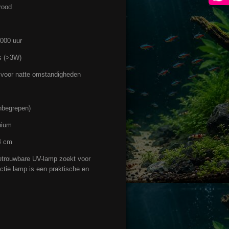
 rood
.000 uur
s (>3W)
 voor natte omstandigheden
inbegrepen)
nium
4 cm
betrouwbare UV-lamp zoekt voor
tie lamp is een praktische en