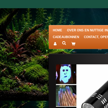
Ga
direct
naar
de
hoofdinhoud
HOME
OVER ONS EN NUTTIGE I
CADEAUBONNEN
CONTACT, OPE