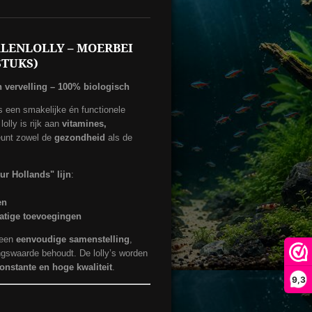
LENLOLLY – MOERBEI
STUKS)
vervelling – 100% biologisch
s een smakelijke én functionele
lolly is rijk aan
vitamines,
eunt zowel de
gezondheid
als de
ur Hollands" lijn
:
en
atige toevoegingen
 een
eenvoudige samenstelling
,
ngswaarde behoudt. De lolly’s worden
onstante en hoge kwaliteit
.
9,3