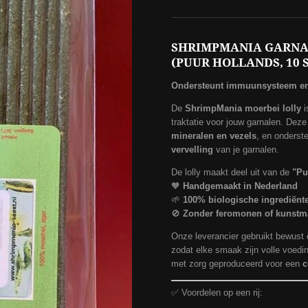
SHRIMPMANIA GARNA
(PUUR HOLLANDS, 10 
Ondersteunt immuunsysteem en 
De
ShrimpMania moerbei lolly
i
traktatie voor jouw garnalen. Deze 
mineralen en vezels
, en onderst
vervelling
van je garnalen.
De lolly maakt deel uit van de
"Pu
🧡
Handgemaakt in Nederland
🌱
100% biologische ingrediënt
🚫
Zonder feromonen of kunstm
Onze leverancier gebruikt bewust
zodat elke smaak zijn volle voedi
met zorg geproduceerd voor een
c
✅ Voordelen op een rij: