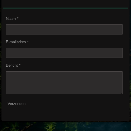
Naam *
E-mailadres *
Bericht *
Verzenden