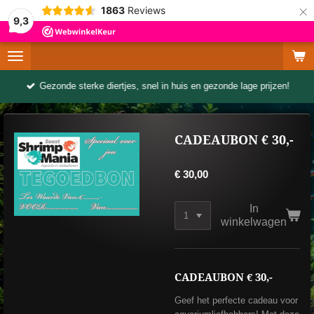
×
1863
Reviews
9,3
Gezonde sterke diertjes, snel in huis en gezonde lage prijzen!
CADEAUBON € 30,-
€ 30,00
In
winkelwagen
CADEAUBON € 30,-
Geef het perfecte cadeau voor