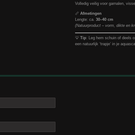
Volledig veilig voor garnalen, vis
📏
Afmetingen
Lengte: ca.
30–40 cm
(Natuurproduct – vorm, dikte en 
💡
Tip
: Leg hem schuin of deels o
een natuurlijk ‘trapje’ in je aquasc