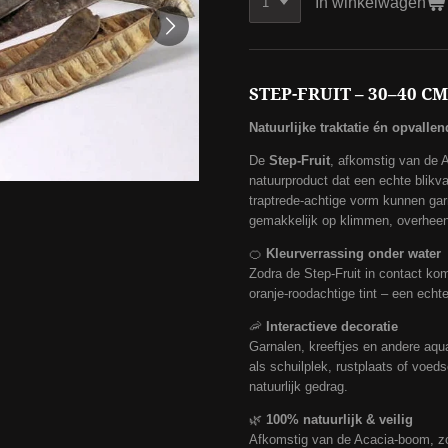
In winkelwagen
STEP-FRUIT – 30–40 CM
Natuurlijke traktatie én opvalle
De
Step-Fruit
, afkomstig van de 
natuurproduct dat een echte blikv
traptrede-achtige vorm kunnen ga
gemakkelijk op klimmen, overheen
🍊
Kleurverrassing onder water
Zodra de Step-Fruit in contact komt
oranje-roodachtige tint – een echt
🦐
Interactieve decoratie
Garnalen, kreeftjes en andere aqu
als schuilplek, rustplaats of voeds
natuurlijk gedrag.
🌿
100% natuurlijk & veilig
Afkomstig van de Acacia-boom, zo