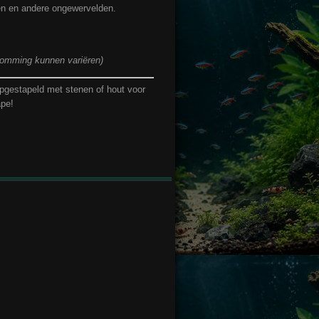
sen en andere ongewervelden.
kromming kunnen variëren)
pgestapeld met stenen of hout voor
ape!