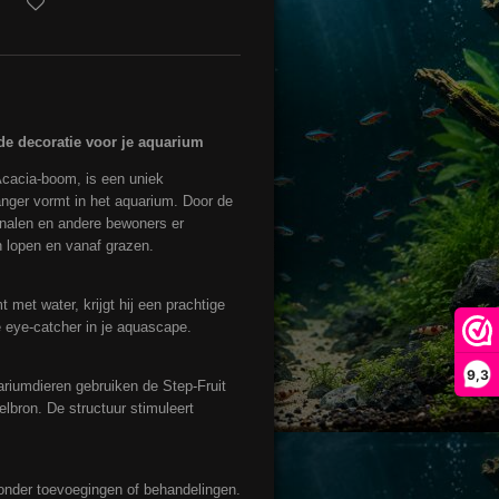
nde decoratie voor je aquarium
Acacia-boom, is een uniek
anger vormt in het aquarium. Door de
rnalen en andere bewoners er
 lopen en vanaf grazen.
 met water, krijgt hij een prachtige
e eye-catcher in je aquascape.
9,3
ariumdieren gebruiken de Step-Fruit
elbron. De structuur stimuleert
nder toevoegingen of behandelingen.