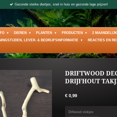
Gezonde sterke diertjes, snel in huis en gezonde lage prijzen!
NFO
DIEREN
PLANTEN
PRODUCTEN
2 MAANDELIJ
NINGSTIJDEN, LEVER- & BEDRIJFSINFORMATIE
REACTIES EN R
DRIFTWOOD DE
DRIJFHOUT TAKJ
€ 0,99
Drifwood stokjes