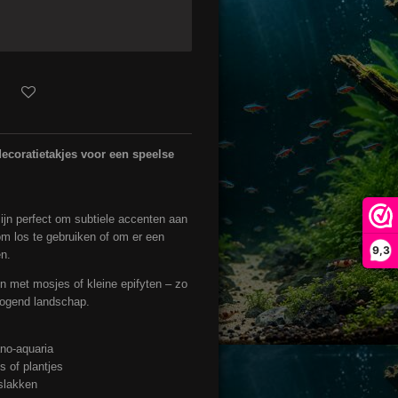
 decoratietakjes voor een speelse
 zijn perfect om subtiele accenten aan
om los te gebruiken of om er een
9,3
n.
 met mosjes of kleine epifyten – zo
k ogend landschap.
no-aquaria
 of plantjes
 slakken