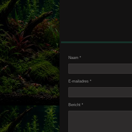
Naam *
E-mailadres *
Bericht *