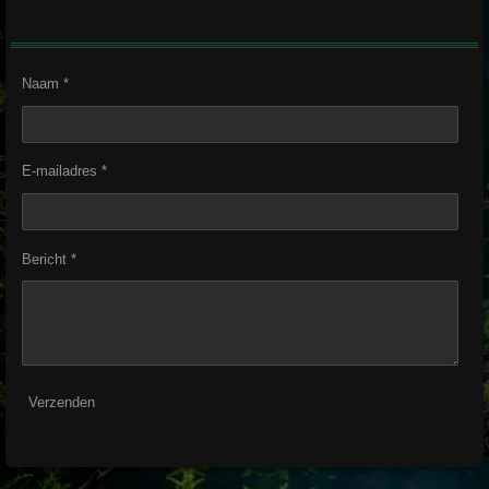
Naam *
E-mailadres *
Bericht *
Verzenden