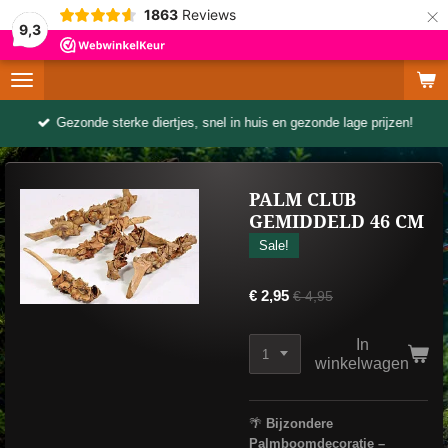
×
1863
Reviews
9,3
Gezonde sterke diertjes, snel in huis en gezonde lage prijzen!
PALM CLUB
GEMIDDELD 46 CM
Sale!
€ 2,95
€ 4,95
In
winkelwagen
🌴
Bijzondere
Palmboomdecoratie –