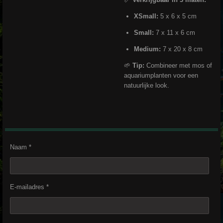
XSmall:
5 x 6 x 5 cm
Small:
7 x 11 x 6 cm
Medium:
7 x 20 x 8 cm
🌱
Tip:
Combineer met mos of
aquariumplanten voor een
natuurlijke look.
Naam *
E-mailadres *