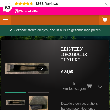
×
1863
Reviews
9,3
Gezonde sterke diertjes, snel in huis en gezonde lage prijzen!
LEISTEEN
DECORATIE
"UNIEK"
€ 24,95
In
winkelwagen
Deze leisteen decoratie is
handgemaakt door onze