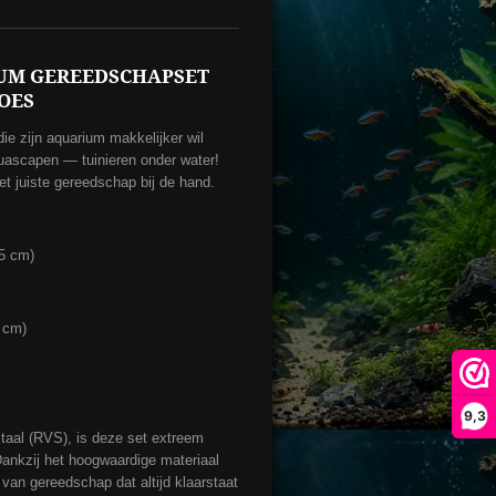
IUM GEREEDSCHAPSET
OES
die zijn aquarium makkelijker wil
uascapen — tuinieren onder water!
 het juiste gereedschap bij de hand.
,5 cm)
 cm)
9,3
taal (RVS), is deze set extreem
Dankzij het hoogwaardige materiaal
 van gereedschap dat altijd klaarstaat