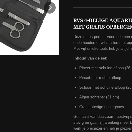
RVS 4-DELIGE AQUAR
MET GRATIS OPBERGH
Deze set is perfect voor iedereen 
onderhouden of wil starten met aq
Met vijf unieke tools heb je altijd
Inhoud van de set:
Pincet met schuine afloop (26
Pincet met rechte afloop
Schaar met schuine afloop (25
Algen schraper (31 cm)
Gratis stevige opberghoes
Gemaakt van duurzaam roestvrij s
stevig en gaat hij jarenlang mee. 
werk je preciezer en heb je plezier