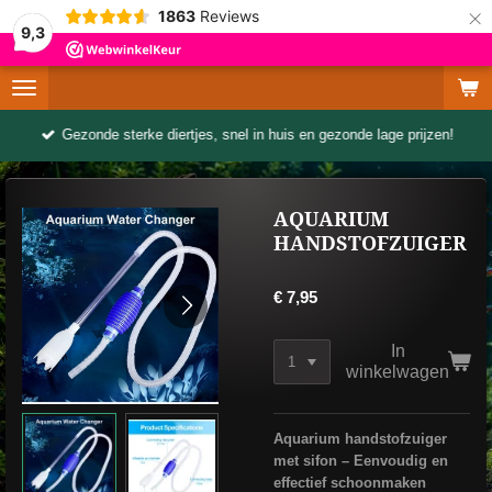
×
1863
Reviews
9,3
Gezonde sterke diertjes, snel in huis en gezonde lage prijzen!
AQUARIUM
HANDSTOFZUIGER
€ 7,95
In
winkelwagen
Aquarium handstofzuiger
met sifon – Eenvoudig en
effectief schoonmaken