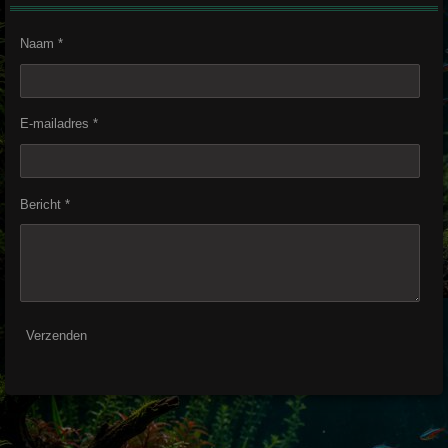
Naam *
E-mailadres *
Bericht *
Verzenden