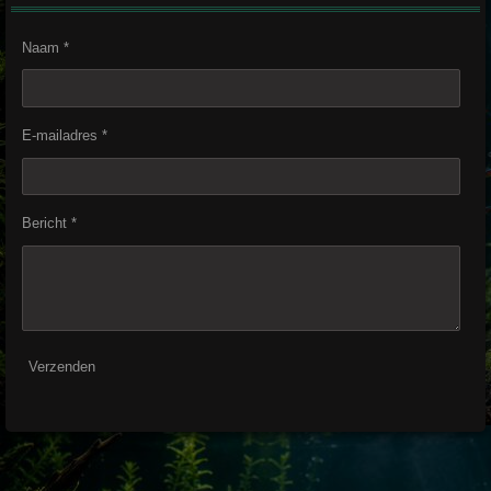
Naam *
E-mailadres *
Bericht *
Verzenden