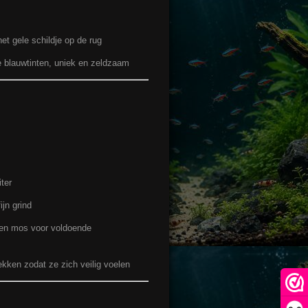
et gele schildje op de rug
e blauwtinten, uniek en zeldzaam
ter
jn grind
n en mos voor voldoende
kken zodat ze zich veilig voelen