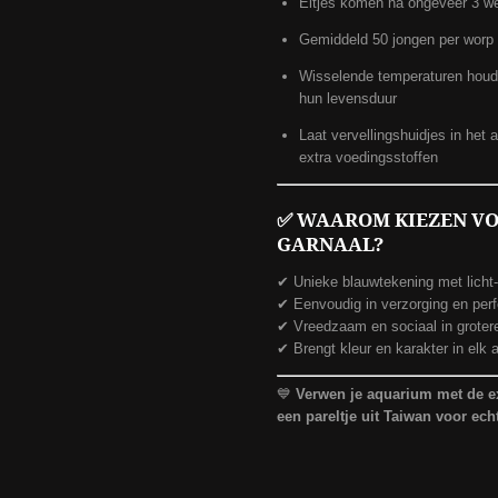
Eitjes komen na ongeveer 3 we
Gemiddeld 50 jongen per worp
Wisselende temperaturen houd
hun levensduur
Laat vervellingshuidjes in het
extra voedingsstoffen
✅
WAAROM KIEZEN VO
GARNAAL?
✔ Unieke blauwtekening met licht
✔ Eenvoudig in verzorging en perf
✔ Vreedzaam en sociaal in groter
✔ Brengt kleur en karakter in elk
💙
Verwen je aquarium met de e
een pareltje uit Taiwan voor ech