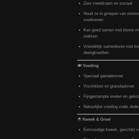
Zeer vreedzaam en sociaal
Houd ze in groepen van minimaal
voorkomen
Kan goed samen met kleine v
slakken
Vriendelijk samenleven met kre
dwergkreeften
🍽️
Voeding
Speciaal garnalenvoer
Visvlokken en granulaatvoer
Fijngestampte erwten en gekoo
Natuurlijke voeding zoals dode
🐣
Kweek & Groei
Eenvoudige kweek, geschikt v