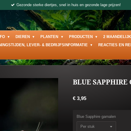
Gezonde sterke diertjes, snel in huis en gezonde lage prijzen!
NFO
DIEREN
PLANTEN
PRODUCTEN
2 MAANDELIJ
NINGSTIJDEN, LEVER- & BEDRIJFSINFORMATIE
REACTIES EN R
BLUE SAPPHIRE
€ 3,95
Blue Sapphire garnalen