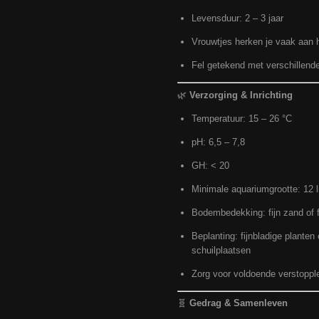
Levensduur: 2 – 3 jaar
Vrouwtjes herken je vaak aan h
Fel getekend met verschillend
🌿
Verzorging & Inrichting
Temperatuur: 15 – 26 °C
pH: 6,5 – 7,8
GH: < 20
Minimale aquariumgrootte: 12 li
Bodembedekking: fijn zand of fi
Beplanting: fijnbladige plante
schuilplaatsen
Zorg voor voldoende verstopple
🧬
Gedrag & Samenleven