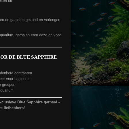
ken uit
en de garnalen gezond en verlengen
 aquarium, garnalen eten deze op voor
OR DE BLUE SAPPHIRE
-donkere contrasten
ect voor beginners
e groepen
 aquarium
xclusieve Blue Sapphire garnaal –
te liefhebbers!