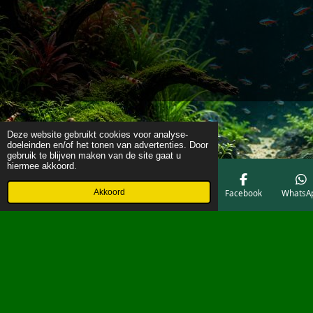
Deze website gebruikt cookies voor analyse-
doeleinden en/of het tonen van advertenties. Door
gebruik te blijven maken van de site gaat u
hiermee akkoord.
Akkoord
E-mailadres
Telefoonnummer
Kaart
Facebook
WhatsA