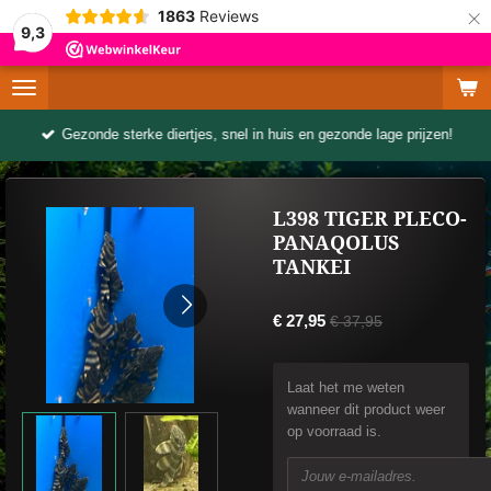
×
1863
Reviews
9,3
Gezonde sterke diertjes, snel in huis en gezonde lage prijzen!
L398 TIGER PLECO-
PANAQOLUS
TANKEI
€ 27,95
€ 37,95
Laat het me weten
wanneer dit product weer
op voorraad is.