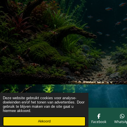
Deze website gebruikt cookies voor analyse-
doeleinden en/of het tonen van advertenties. Door
gebruik te blijven maken van de site gaat u
hiermee akkoord.
Akkoord
E-mailadres
Telefoonnummer
Kaart
Facebook
WhatsA