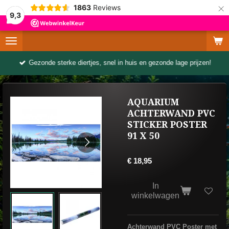
×
1863
Reviews
9,3
Gezonde sterke diertjes, snel in huis en gezonde lage prijzen!
AQUARIUM
ACHTERWAND PVC
STICKER POSTER
91 X 50
€ 18,95
In
winkelwagen
Achterwand PVC Poster met