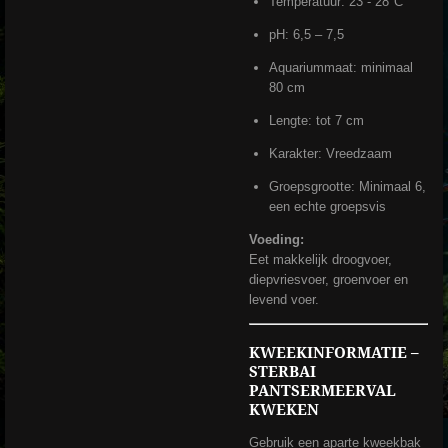
Temperatuur: 23 - 28°C
pH: 6,5 – 7,5
Aquariummaat: minimaal
80 cm
Lengte: tot 7 cm
Karakter: Vreedzaam
Groepsgrootte: Minimaal 6,
een echte groepsvis
Voeding:
Eet makkelijk droogvoer,
diepvriesvoer, groenvoer en
levend voer.
KWEEKINFORMATIE –
STERBAI
PANTSERMEERVAL
KWEKEN
Gebruik een aparte kweekbak