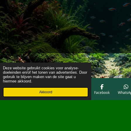
Deze website gebruikt cookies voor analyse-
doeleinden en/of het tonen van advertenties. Door
gebruik te blijven maken van de site gaat u
hiermee akkoord.
Akkoord
E-mailadres
Telefoonnummer
Kaart
Facebook
WhatsA