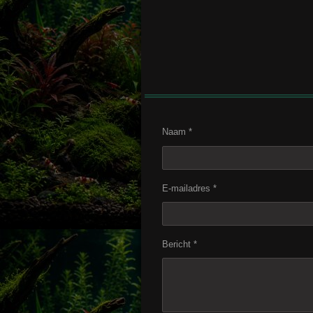
Naam *
E-mailadres *
Bericht *