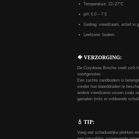
Temperatuur: 22–27°C
pH: 6.0 – 7.5
Gedrag: vreedzaam, actief in 
Leefzone: bodem
🐠 VERZORGING:
De Corydoras Brochis voelt zich h
soortgenoten.
Een zachte zandbodem is belangrij
zonder hun baarddraden te bescha
andere vreedzame vissen zoals ras
garnalen (mits er voldoende schuil
💧 TIP:
Voeg wat schaduwrijke plekken en
een natuurlijke, rustgevende omge