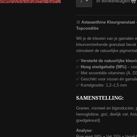
In winkelwagen
🎨
Astaxanthine Kleurgranulaat 
Topconditie
Wil je de kleuren van je garnalen 
kleurversterkende granulaat beva
stimuleert de natuurlijke pigmenta
✅
Versterkt de natuurlijke kleur
✅
Hoog eiwitgehalte (58%)
– voor
✅ Met essentiële vitamines (A, D3
✅ Geschikt voor vissen én garnal
✅ Korrelgrootte: 1,2–1,5 mm
SAMENSTELLING:
Granen, vismeel en bijproducten, p
hemoglobine, gist, dierlijk vet, A
goedgekeurd)
Analyse:
Ruw eiwit 58% • Vet 15% • Vezel