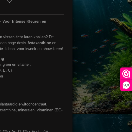
– Voor Intense Kleuren en
en vissen écht laten knallen? Dit
t een hoge dosis
Astaxanthine
en
tie. Ideaal voor kweek en showdieren!
ing
 groei en vitaliteit
, E, C)
en
9,3
lantaardig eiwitconcentraat,
staxanthine, mineralen, vitaminen (EG-
 0,4% • As 11,1% • Vocht 7%