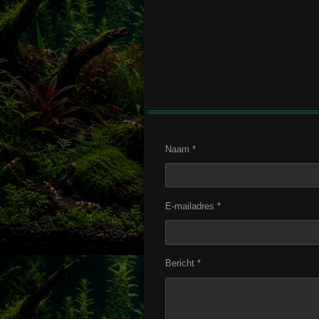
Naam *
E-mailadres *
Bericht *