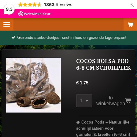
×
1863
Reviews
9,3
Gezonde sterke diertjes, snel in huis en gezonde lage prijzen!
COCOS BOLSA POD
6-8 CM SCHUILPLEK
€ 1,75
In
winkelwagen
🥥
Cocos Pods – Natuurlijke
schuilplaatsen voor
garnalen & kreeften (6–8 cm)