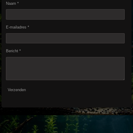
Naam *
E-mailadres *
Bericht *
Verzenden