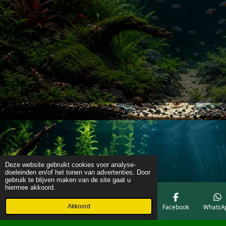
Deze website gebruikt cookies voor analyse-
doeleinden en/of het tonen van advertenties. Door
gebruik te blijven maken van de site gaat u
hiermee akkoord.
Akkoord
E-mailadres
Telefoonnummer
Kaart
Facebook
WhatsA