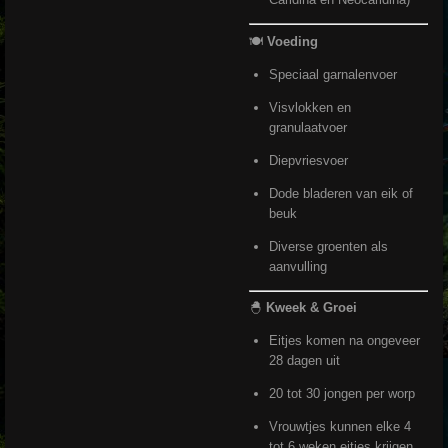
🍽️
Voeding
Speciaal garnalenvoer
Visvlokken en
granulaatvoer
Diepvriesvoer
Dode bladeren van eik of
beuk
Diverse groenten als
aanvulling
🐣
Kweek & Groei
Eitjes komen na ongeveer
28 dagen uit
20 tot 30 jongen per worp
Vrouwtjes kunnen elke 4
tot 6 weken eitjes krijgen