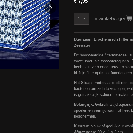
€ 7,95
In winkelwagen
Duurzaam Biochemisch Filtermat
Zeewater
Dit hoogwaardige filtermateriaal i
zowel zoet- als zeewateraquaria. 
hecht vuil zich goed, terwijl blok
blijft je filter optimaal functioneren.
Het 8-laags materiaal biedt een pe
bacteriën om zich te vestigen, wat 
is gemakkelijk schoon te maken en
Belangrijk:
Gebruik altijd aquarium
spoelen en vermijd warm of heet k
beschermen.
Kleuren:
blauw of geel (kleur word
Afmetingen:
50 x 11 x 2 cm