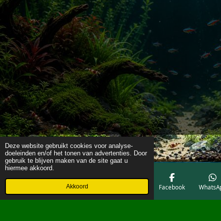
Deze website gebruikt cookies voor analyse-
doeleinden en/of het tonen van advertenties. Door
gebruik te blijven maken van de site gaat u
hiermee akkoord.
Akkoord
E-mailadres
Telefoonnummer
Kaart
Facebook
WhatsA