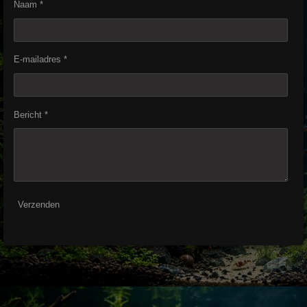
Naam *
E-mailadres *
Bericht *
Verzenden