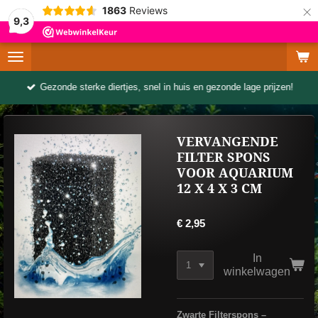
×
1863
Reviews
9,3
Gezonde sterke diertjes, snel in huis en gezonde lage prijzen!
VERVANGENDE
FILTER SPONS
VOOR AQUARIUM
12 X 4 X 3 CM
€ 2,95
In
winkelwagen
Zwarte Filterspons –