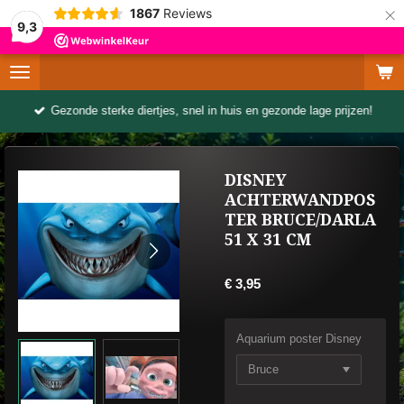
×
1867
Reviews
9,3
Gezonde sterke diertjes, snel in huis en gezonde lage prijzen!
DISNEY
ACHTERWANDPOS
TER BRUCE/DARLA
51 X 31 CM
€ 3,95
Aquarium poster Disney