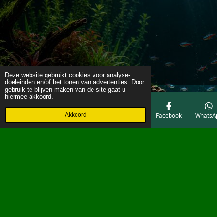
Deze website gebruikt cookies voor analyse-
doeleinden en/of het tonen van advertenties. Door
gebruik te blijven maken van de site gaat u
hiermee akkoord.
Akkoord
E-mailadres
Telefoonnummer
Kaart
Facebook
WhatsA