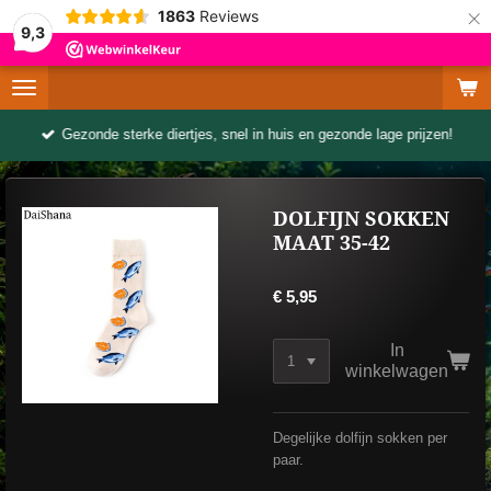
×
1863
Reviews
9,3
Gezonde sterke diertjes, snel in huis en gezonde lage prijzen!
DOLFIJN SOKKEN
MAAT 35-42
€ 5,95
In
winkelwagen
Degelijke dolfijn sokken per
paar.