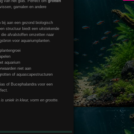
ng van het glas. Perfect om
grotten
vissen, garnalen en andere
 bij aan een gezond biologisch
en structuur biedt een uitstekende
, die afvalstoffen omzetten naar
gsbron voor aquariumplanten.
plantengroei
tapelen
 het aquarium
erwaarden niet aan
rotten of aquascapestructuren
as of Bucephalandra voor een
fect.
is uniek in kleur, vorm en grootte.