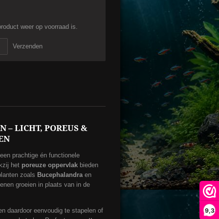
roduct weer op voorraad is.
Verzenden
 – LICHT, POREUS &
EN
 een prachtige én functionele
kzij het
poreuze oppervlak
bieden
planten zoals
Bucephalandra
en
enen groeien in plaats van in de
9,3
n daardoor eenvoudig te stapelen of