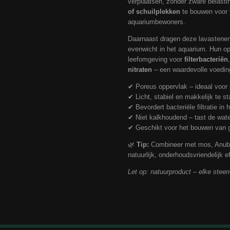
verplaatsen, zonder zware belasti
of schuilplekken
te bouwen voor 
aquariumbewoners.
Daarnaast dragen deze lavastenen
evenwicht in het aquarium. Hun op
leefomgeving voor
filterbacteriën
nitraten
– een waardevolle voedin
✔ Poreus oppervlak – ideaal voor 
✔ Licht, stabiel en makkelijk te s
✔ Bevordert bacteriële filtratie in
✔ Niet kalkhoudend – tast de wat
✔ Geschikt voor het bouwen van g
🌿
Tip:
Combineer met mos, Anubi
natuurlijk, onderhoudsvriendelijk ef
Let op: natuurproduct – elke steen 