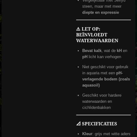
Vergelijkbaar met Seiryu
steen, maar met meer
diepte en expressie
⚠️ LET OP:
BEÏNVLOEDT
WATERWAARDEN
Bevat kalk
, wat de
kH
en
pH
licht kan verhogen
Niet geschikt voor gebruik
in aquaria met een
pH-
verlagende bodem (zoals
aquasoil)
Geschikt voor hardere
waterwaarden en
cichlidenbakken
📐 SPECIFICATIES
Kleur
: grijs met witte aders