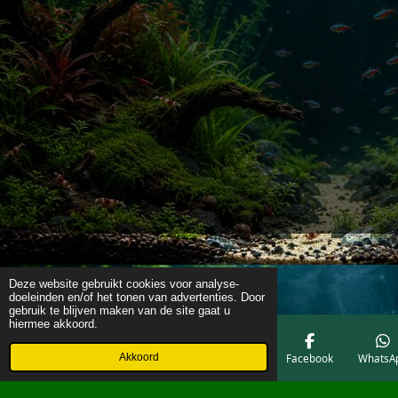
Deze website gebruikt cookies voor analyse-
doeleinden en/of het tonen van advertenties. Door
gebruik te blijven maken van de site gaat u
hiermee akkoord.
Akkoord
E-mailadres
Telefoonnummer
Kaart
Facebook
WhatsA