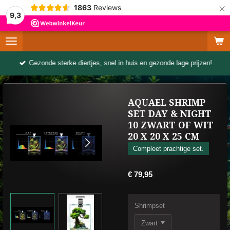
×
1863
Reviews
9,3
Gezonde sterke diertjes, snel in huis en gezonde lage prijzen!
AQUAEL SHRIMP
SET DAY & NIGHT
10 ZWART OF WIT
20 X 20 X 25 CM
Compleet prachtige set.
€ 79,95
Shrimpset