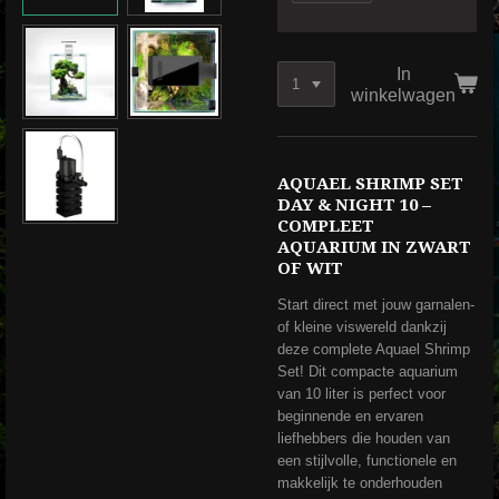
In
winkelwagen
AQUAEL SHRIMP SET
DAY & NIGHT 10 –
COMPLEET
AQUARIUM IN ZWART
OF WIT
Start direct met jouw garnalen-
of kleine viswereld dankzij
deze complete Aquael Shrimp
Set! Dit compacte aquarium
van 10 liter is perfect voor
beginnende en ervaren
liefhebbers die houden van
een stijlvolle, functionele en
makkelijk te onderhouden