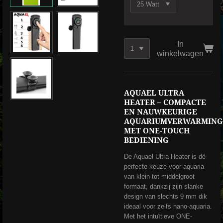
In
winkelwagen
AQUAEL ULTRA
HEATER – COMPACTE
EN NAUWKEURIGE
AQUARIUMVERWARMING
MET ONE-TOUCH
BEDIENING
De Aquael Ultra Heater is dé
perfecte keuze voor aquaria
van klein tot middelgroot
formaat, dankzij zijn slanke
design van slechts 9 mm dik
ideaal voor zelfs nano-aquaria.
Met het intuïtieve ONE-