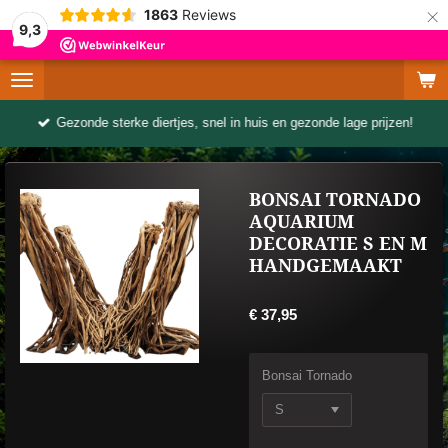
×
1863
Reviews
9,3
Gezonde sterke diertjes, snel in huis en gezonde lage prijzen!
BONSAI TORNADO
AQUARIUM
DECORATIE S EN M
HANDGEMAAKT
€ 37,95
Bonsai Tornado