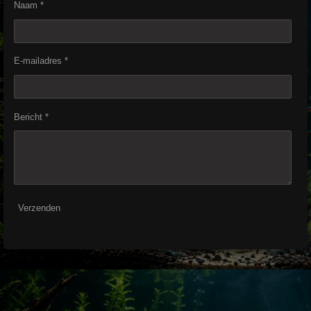
Naam *
E-mailadres *
Bericht *
Verzenden