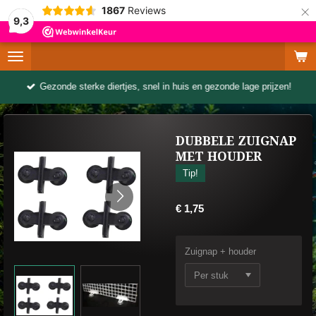
×
1867
Reviews
9,3
Gezonde sterke diertjes, snel in huis en gezonde lage prijzen!
DUBBELE ZUIGNAP
MET HOUDER
Tip!
€ 1,75
Zuignap + houder